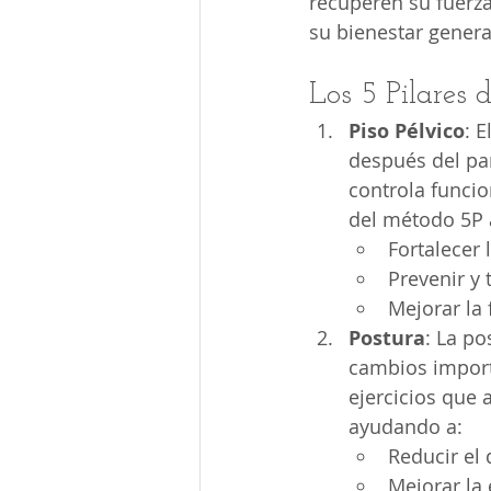
recuperen su fuerza
su bienestar genera
Los 5 Pilares
Piso Pélvico
: E
después del par
controla funcio
del método 5P 
Fortalecer 
Prevenir y 
Mejorar la 
Postura
: La p
cambios import
ejercicios que 
ayudando a:
Reducir el 
Mejorar la 