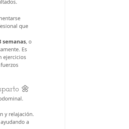
ltados.
⏰
mentarse 
esional que 
 8 semanas
, o 
tamente. Es 
ejercicios 
fuerzos 
sparto 🌼
abdominal.
n y relajación.
, ayudando a 