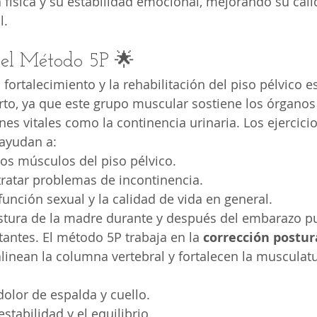
 física y su estabilidad emocional, mejorando su cali
l.
 del Método 5P 🌟
l fortalecimiento y la rehabilitación del piso pélvico es
to, ya que este grupo muscular sostiene los órganos 
nes vitales como la continencia urinaria. Los ejercicio
ayudan a:
los músculos del piso pélvico.
tratar problemas de incontinencia.
función sexual y la calidad de vida en general.
ostura de la madre durante y después del embarazo pu
antes. El método 5P trabaja en la 
corrección postur
alinean la columna vertebral y fortalecen la musculat
dolor de espalda y cuello.
estabilidad y el equilibrio.