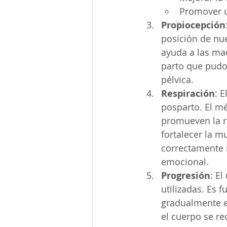
Promover u
Propiocepción
posición de nue
ayuda a las ma
parto que pudo 
pélvica.
Respiración
: 
posparto. El mé
promueven la re
fortalecer la m
correctamente r
emocional.
Progresión
: El
utilizadas. Es
gradualmente en
el cuerpo se re