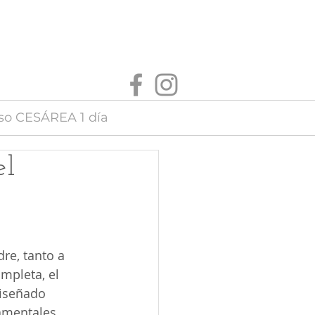
so CESÁREA 1 día
el
re, tanto a 
mpleta, el 
diseñado 
amentales 