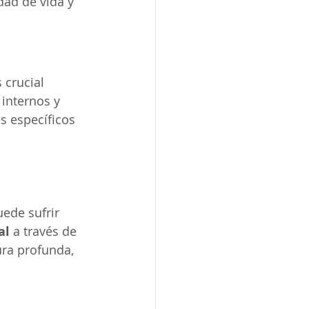
dad de vida y 
 crucial 
internos y 
s específicos 
ede sufrir 
al
 a través de 
ura profunda, 