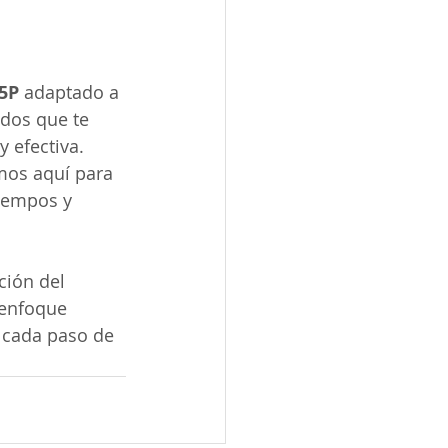
5P
 adaptado a 
dos que te 
 efectiva. 
mos aquí para 
iempos y 
ción del 
 enfoque 
 cada paso de 