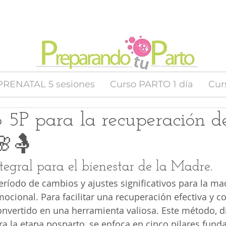
PRENATAL 5 sesiones
Curso PARTO 1 día
Cur
 5P para la recuperación d
🌸🤱
egral para el bienestar de la Madre.
eríodo de cambios y ajustes significativos para la mad
ocional. Para facilitar una recuperación efectiva y co
onvertido en una herramienta valiosa. Este método, 
a la etapa posparto, se enfoca en cinco pilares fund