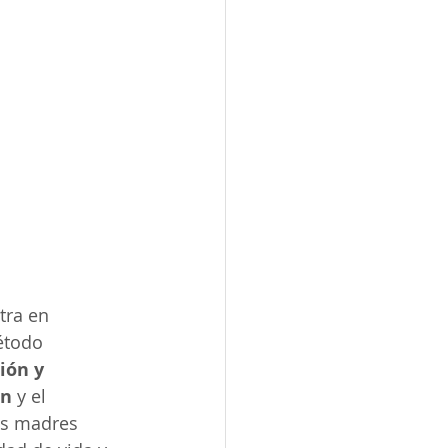
tra en 
étodo 
ión y 
ón
 y el 
as madres 