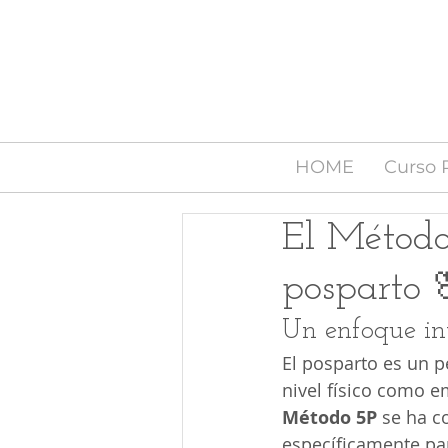
HOME
Curso 
El Método
posparto 
Un enfoque int
El posparto es un p
nivel físico como em
Método 5P
 se ha c
específicamente par