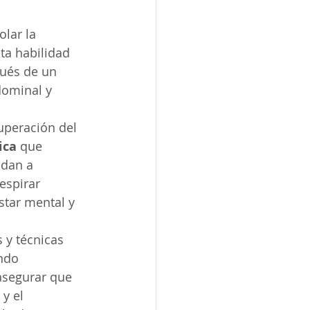
lar la 
ta habilidad 
ués de un 
dominal y 
cuperación del 
ica
 que 
udan a 
espirar 
star mental y 
s y técnicas 
ndo 
asegurar que 
y el 