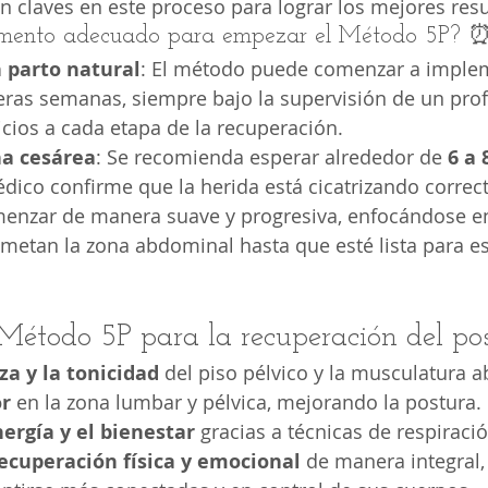
 claves en este proceso para lograr los mejores resu
omento adecuado para empezar el Método 5P? 
 parto natural
: El método puede comenzar a imple
eras semanas, siempre bajo la supervisión de un prof
cicios a cada etapa de la recuperación.
a cesárea
: Se recomienda esperar alrededor de 
6 a
dico confirme que la herida está cicatrizando correc
enzar de manera suave y progresiva, enfocándose en 
etan la zona abdominal hasta que esté lista para es
 Método 5P para la recuperación del po
za y la tonicidad
 del piso pélvico y la musculatura 
or
 en la zona lumbar y pélvica, mejorando la postura.
ergía y el bienestar
 gracias a técnicas de respiració
ecuperación física y emocional
 de manera integral