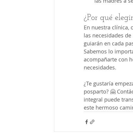
las madres a s
¿Por qué elegi
En nuestra clínica,
las necesidades de
guiarán en cada pas
Sabemos lo importan
acompañarte con he
necesidades.
¿Te gustaría empeza
posparto? 🤗 Contá
integral puede tran
este hermoso camin