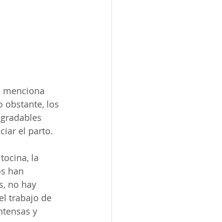
e menciona 
 obstante, los 
agradables 
iar el parto. 
tocina, la 
s han 
, no hay 
el trabajo de 
ntensas y 