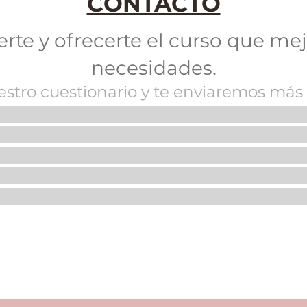
CONTACTO
e y ofrecerte el curso que mej
necesidades.
stro cuestionario y te enviaremos más
Los beneficios de las mascotas
El po
🤱
en el hogar❤️