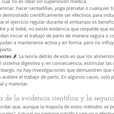
 cual no es ideal sin supervisión médica.
: Caminar, hacer sentadillas, yoga prenatal o cualquier t
n demostrado científicamente ser efectivos para induci
e el ejercicio regular durante el embarazo es benefic
re y el bebé, no existe evidencia que respalde que es
dan iniciar el trabajo de parto de manera segura o co
dan a mantenerse activa y en forma, pero no influye
parto.
ntes 🌶️
: La teoría detrás de esto es que los alimento
el sistema digestivo y, en consecuencia, estimular las
embargo, no hay investigaciones que demuestren que
 acelere el trabajo de parto. En algunos casos, solo 
al y malestar.
de la evidencia científica y la segurida
ordar que, aunque la mayoría de estos métodos se p
ales", natural no siempre significa seguro o efectivo.