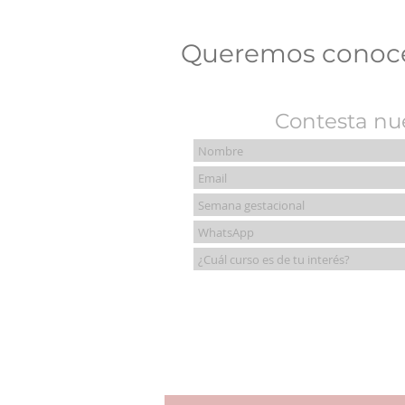
Queremos conocert
Contesta nue
El alto índice de cesáreas en
México🤱