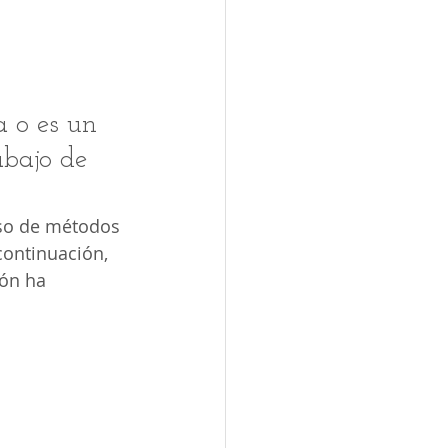
a o es un 
abajo de 
uso de métodos 
continuación, 
ón ha 