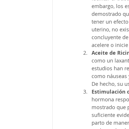
embargo, los e
demostrado qu
tener un efecto
uterino, no exi
concluyente de
acelere o inici
Aceite de Rici
como un laxante
estudios han r
como náuseas y 
De hecho, su u
Estimulación 
hormona respon
mostrado que p
suficiente evid
parto de maner