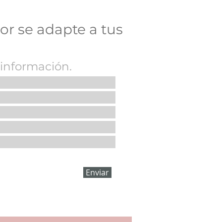
or se adapte a tus
 información.
der del masaje para bebés.
Enviar