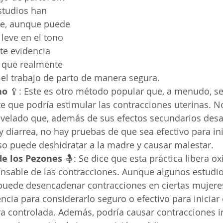
studios han 
e, aunque puede 
 leve en el tono 
ste evidencia 
 que realmente 
e el trabajo de parto de manera segura.
no
 🥄: Este es otro método popular que, a menudo, s
 que podría estimular las contracciones uterinas. No
evelado que, además de sus efectos secundarios des
diarrea, no hay pruebas de que sea efectivo para inic
so puede deshidratar a la madre y causar malestar.
de los Pezones
 🤱: Se dice que esta práctica libera oxi
sable de las contracciones. Aunque algunos estudio
uede desencadenar contracciones en ciertas mujeres
encia para considerarlo seguro o efectivo para iniciar 
a controlada. Además, podría causar contracciones i