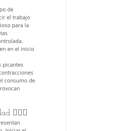
ipo de 
r el trabajo 
ioso para la 
tas 
ntrolada. 
n en el inicio 
s picantes 
 contracciones 
 el consumo de 
provocan 
d 👩‍⚕️⚖️
resentan 
 Iniciar el 