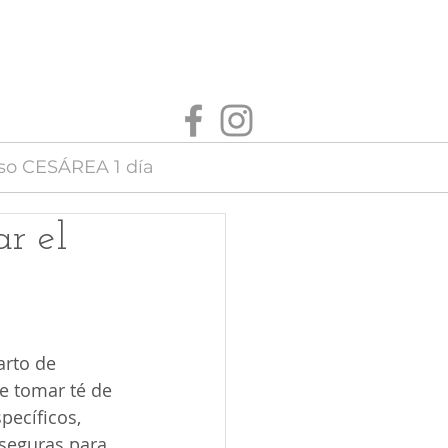
so CESÁREA 1 día
ar el
rto de 
e tomar té de 
pecíficos, 
seguras para 