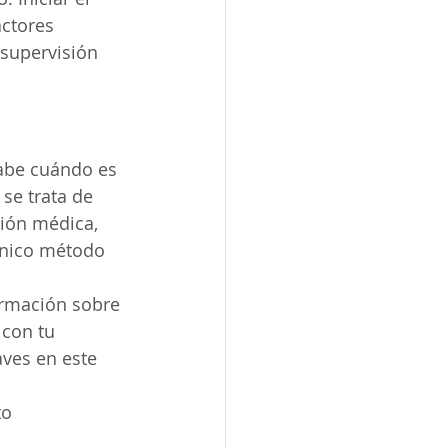
ctores 
 supervisión 
abe cuándo es 
se trata de 
ción médica, 
único método 
ormación sobre 
con tu 
aves en este 
o 