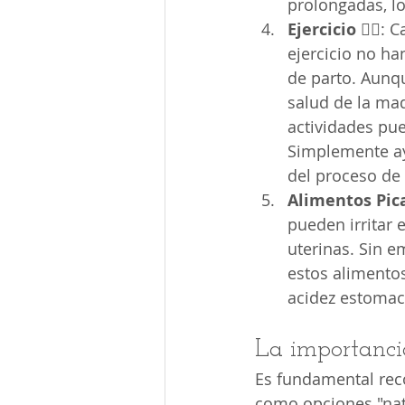
prolongadas, lo
Ejercicio
 🏃‍♀️
ejercicio no ha
de parto. Aunqu
salud de la mad
actividades pue
Simplemente ayu
del proceso de 
Alimentos Pica
pueden irritar 
uterinas. Sin 
estos alimentos
acidez estomac
La importancia 
Es fundamental rec
como opciones "natur